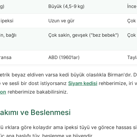
kg)
Büyük (4,5-9 kg)
İnce
ipeksi
Uzun ve gür
Çok 
n, bağlı
Çok sakin, gevşek ("bez bebek")
Çok 
ransa
ABD (1960'lar)
Tayl
etrik beyaz eldiven varsa kedi büyük olasılıkla Birman'dır. D
 ve sesli bir dost istiyorsanız
Siyam kedisi
rehberimize, iri v
oon
rehberimize bakabilirsiniz.
Bakımı ve Beslenmesi
ü ırklara göre kolaydır ama ipeksi tüyü ve görece hassas sin
 üç ana başlığı tüy, beslenme ve hijyendir.