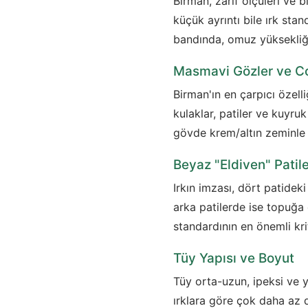
Birman, zarif ölçüleri ve b
küçük ayrıntı bile ırk stan
bandında, omuz yüksekliği
Masmavi Gözler ve Co
Birman'ın en çarpıcı özel
kulaklar, patiler ve kuyru
gövde krem/altın zeminle 
Beyaz "Eldiven" Patil
Irkın imzası, dört patidek
arka patilerde ise topuğa
standardının en önemli krit
Tüy Yapısı ve Boyut
Tüy orta-uzun, ipeksi ve 
ırklara göre çok daha az d