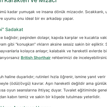
n Karakteri ve Mizacı
nümü kadar yumuşak ve insana dönük mizacıdır. Sıcakkanlı, u
sı ve uyumu onu ideal bir ev arkadaşı yapar.
bi" Sadakat
 bağlıdır; peşinden dolaşır, kapıda karşılar ve kucakta vaki
m gibi "konuşkan" ırkların aksine sessiz sakin bir eşliktir. 
hayvanlarla kolayca anlaşır; kalabalık ve hareketli evlerde b
 arıyorsanız
British Shorthair
rehberimizi de inceleyebilirsini
h haline duyarlıdır; rutinleri hızla öğrenir, ismine yanıt verir
meyle (ödül/övgü) kavrar. Aşırı hareketli değildir ama günlük
sa oyun seanslarına ihtiyaç duyar. Tuvalet eğitiminde gene
an kabın temiz ve sakin bir köşede tutulması yeterlidir.