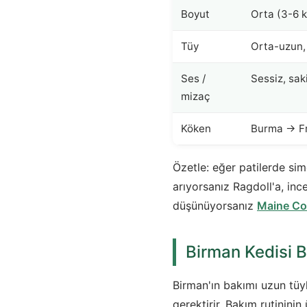
Boyut
Orta (3-6 
Tüy
Orta-uzun, 
Ses /
Sessiz, saki
mizaç
Köken
Burma → F
Özetle: eğer patilerde sim
arıyorsanız Ragdoll'a, ince
düşünüyorsanız
Maine C
Birman Kedisi 
Birman'ın bakımı uzun tüyl
gerektirir. Bakım rutininin