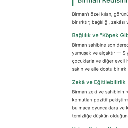
Birman Kedisini
Birman'ı özel kılan, görü
bir ırktır; bağlılığı, zekâ
Bağlılık ve "Köpek Gi
Birman sahibine son derece
yumuşak ve alçaktır — Siya
çocuklarla ve diğer evcil 
sakin ve aile dostu bir ırk
Zekâ ve Eğitilebilirlik
Birman zeki ve sahibinin ru
komutları pozitif pekiştir
bulmaca oyuncaklara ve kı
temizliğe düşkün olduğund