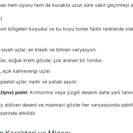
rman hem oyunu hem de kucakta uzun süre vakit geçirmeyi s
i
int bölgeleri koyudur ve bu koyu tonlar farklı renklerde olab
iyah uçlar; en klasik ve bilinen varyasyon.
lar, soğuk krem gövde; çok aranan bir tondur.
 açık kahverengi uçlar.
astel uçlar; nadir ve pahalı sayılır.
lynx) point:
Kırmızımsı veya çizgili desenli daha yeni tanı
z eldiven deseni ve masmavi gözler her varyasyonda sabitti
zerinde etkilidir.