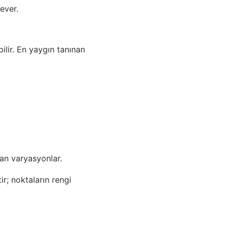
ever.
ilir. En yaygın tanınan
nan varyasyonlar.
r; noktaların rengi