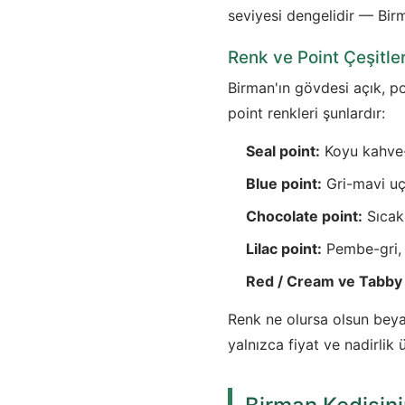
seviyesi dengelidir — Bi
Renk ve Point Çeşitler
Birman'ın gövdesi açık, po
point renkleri şunlardır:
Seal point:
Koyu kahve-s
Blue point:
Gri-mavi uç
Chocolate point:
Sıcak,
Lilac point:
Pembe-gri, p
Red / Cream ve Tabby (
Renk ne olursa olsun beya
yalnızca fiyat ve nadirlik ü