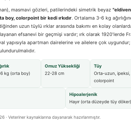
man), masmavi gözleri, patilerindeki simetrik beyaz
"eldiven
ta boy, colorpoint bir kedi ırkıdır
. Ortalama 3-6 kg ağırlığın
rdiğinden uzun tüylü ırklar arasında bakımı en kolay olanlard
yanan efsanevi bir geçmişi vardır; ırk olarak 1920'lerde Fran
al yapısıyla apartman dairelerine ve ailelere çok uygundur;
undurulmalıdır.
ırlık
Omuz Yüksekliği
Tüy
6 kg (orta boy)
22-28 cm
Orta-uzun, ipeksi,
colorpoint
Hipoalerjenik
Hayır (orta düzeyde tüy döker
· Veteriner kaynaklarına dayanarak hazırlanmıştır.