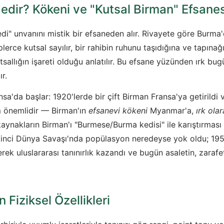
edir? Kökeni ve "Kutsal Birman" Efsanes
kedi" unvanını mistik bir efsaneden alır. Rivayete göre Bur
lerce kutsal sayılır, bir rahibin ruhunu taşıdığına ve tapınağ
tsallığın işareti olduğu anlatılır. Bu efsane yüzünden ırk bu
r.
nsa'da başlar: 1920'lerde bir çift Birman Fransa'ya getirildi 
ım önemlidir — Birman'ın
efsanevi kökeni
Myanmar'a,
ırk olar
aynakların Birman'ı "Burmese/Burma kedisi" ile karıştırması y
 İkinci Dünya Savaşı'nda popülasyon neredeyse yok oldu; 19
lerek uluslararası tanınırlık kazandı ve bugün asaletin, zaraf
 Fiziksel Özellikleri