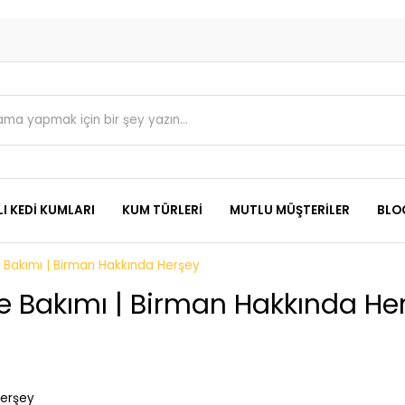
I KEDI KUMLARI
KUM TÜRLERI
MUTLU MÜŞTERILER
BLO
ve Bakımı | Birman Hakkında Herşey
 ve Bakımı | Birman Hakkında He