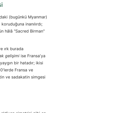
i
ma'daki (bugünkü Myanmar)
ı koruduğuna inanılırdı;
gün hâlâ "Sacred Birman"
ve ırk burada
ak gelişimi
ise Fransa'ya
aygın bir hatadır; ikisi
50'lerde Fransa ve
etin ve sadakatin simgesi