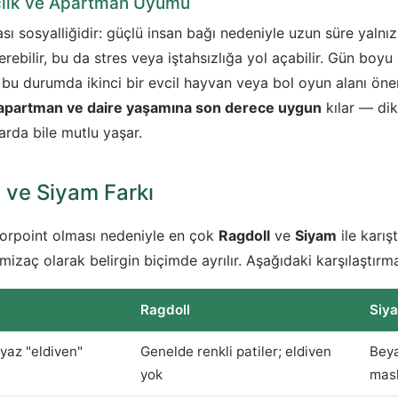
çlık ve Apartman Uyumu
sı sosyalliğidir: güçlü insan bağı nedeniyle uzun süre yalnız 
erebilir, bu da stres veya iştahsızlığa yol açabilir. Gün boy
; bu durumda ikinci bir evcil hayvan veya bol oyun alanı öneri
apartman ve daire yaşamına son derece uygun
kılar — dik
rda bile mutlu yaşar.
 ve Siyam Farkı
lorpoint olması nedeniyle en çok
Ragdoll
ve
Siyam
ile karış
zaç olarak belirgin biçimde ayrılır. Aşağıdaki karşılaştırma 
Ragdoll
Siy
yaz "eldiven"
Genelde renkli patiler; eldiven
Beya
yok
mas