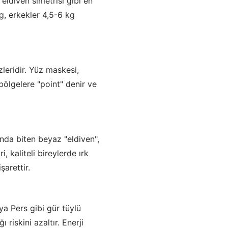
 eldiven simetrisi gibi en
kg, erkekler 4,5-6 kg
leridir. Yüz maskesi,
bölgelere "point" denir ve
ında biten beyaz "eldiven",
kaliteli bireylerde ırk
şarettir.
a Pers gibi gür tüylü
riskini azaltır. Enerji