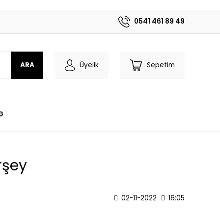
0541 461 89 49
ARA
Üyelik
Sepetim
G
rşey
02-11-2022
16:05