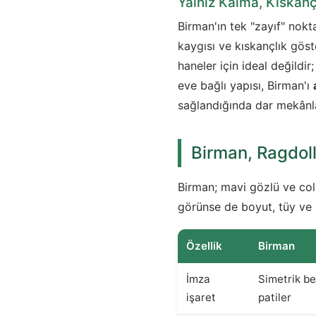
Yalnız Kalma, Kıskan
Birman'ın tek "zayıf" nokta
kaygısı ve kıskançlık göst
haneler için ideal değildir
eve bağlı yapısı, Birman'ı
sağlandığında dar mekânla
Birman, Ragdoll
Birman; mavi gözlü ve co
görünse de boyut, tüy ve mi
Özellik
Birman
İmza
Simetrik be
işaret
patiler