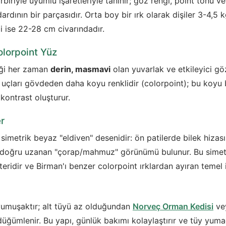
irbiriyle uyumlu işaretleriyle tanınır; göz rengi, point tonu ve
dardının bir parçasıdır. Orta boy bir ırk olarak dişiler 3-4,5 
 ise 22-28 cm civarındadır.
lorpoint Yüz
liği her zaman
derin, masmavi
olan yuvarlak ve etkileyici göz
k uçları gövdeden daha koyu renklidir (colorpoint); bu koyu 
kontrast oluşturur.
er
i simetrik beyaz "eldiven" desenidir: ön patilerde bilek hizas
 doğru uzanan "çorap/mahmuz" görünümü bulunur. Bu simetri, 
eridir ve Birman'ı benzer colorpoint ırklardan ayıran temel i
yumuşaktır; alt tüyü az olduğundan
Norveç Orman Kedisi
vey
üğümlenir. Bu yapı, günlük bakımı kolaylaştırır ve tüy yumağı 