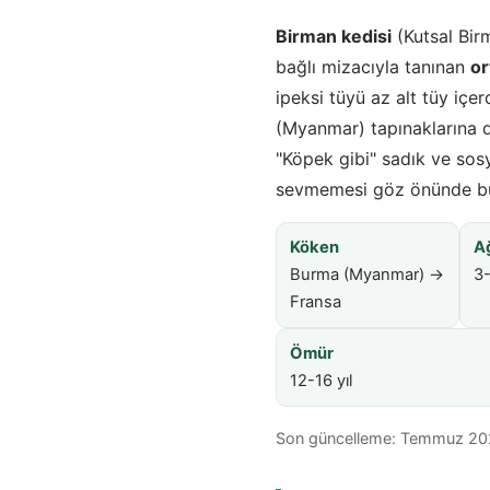
Birman kedisi
(Kutsal Bir
bağlı mizacıyla tanınan
or
ipeksi tüyü az alt tüy içe
(Myanmar) tapınaklarına da
"Köpek gibi" sadık ve sosy
sevmemesi göz önünde bul
Köken
Ağ
Burma (Myanmar) →
3-
Fransa
Ömür
12-16 yıl
Son güncelleme: Temmuz 2026 