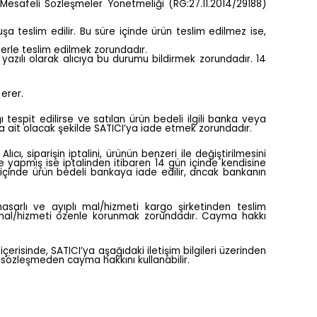
ve Mesafeli Sözleşmeler Yönetmeliği (RG:27.11.2014/29188)
şa teslim edilir. Bu süre içinde ürün teslim edilmez ise,
elerle teslim edilmek zorundadır.
azılı olarak alıcıya bu durumu bildirmek zorundadır. 14
 erer.
ğı tespit edilirse ve satılan ürün bedeli ilgili banka veya
ya ait olacak şekilde SATICI’ya iade etmek zorundadır.
cı, siparişin iptalini, ürünün benzeri ile değiştirilmesini
le yapmış ise iptalinden itibaren 14 gün içinde kendisine
n içinde ürün bedeli bankaya iade edilir, ancak bankanın
asarlı ve ayıplı mal/hizmeti kargo şirketinden teslim
a mal/hizmeti özenle korunmak zorundadır. Cayma hakkı
çerisinde, SATICI’ya aşağıdaki iletişim bilgileri üzerinden
 sözleşmeden cayma hakkını kullanabilir.