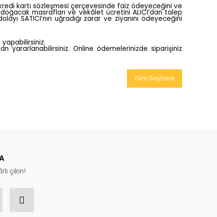
i kredi kartı sözleşmesi çerçevesinde faiz ödeyeceğini ve
 doğacak masrafları ve vekâlet ücretini ALICI’dan talep
olayı SATICI’nın uğradığı zarar ve ziyanını ödeyeceğini
 yapabilirsiniz.
n yararlanabilirsiniz. Online ödemelerinizde siparişiniz
Tüm Sayfalar
A
rlı çıkın!