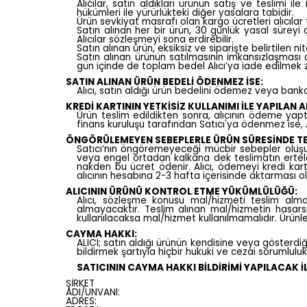
Alıcılar, satın aldıkları ürünün satış ve teslimi 
hükümleri ile yürürlükteki diğer yasalara tabidir.
Ürün sevkiyat masrafı olan kargo ücretleri alıcıla
Satın alınan her bir ürün, 30 günlük yasal süreyi 
Alıcılar sözleşmeyi sona erdirebilir.
Satın alınan ürün, eksiksiz ve siparişte belirtilen 
Satın alınan ürünün satılmasının imkansızlaşması
gün içinde de toplam bedel Alıcı’ya iade edilmek 
SATIN ALINAN ÜRÜN BEDELİ ÖDENMEZ İSE:
Alıcı, satın aldığı ürün bedelini ödemez veya bank
KREDİ KARTININ YETKİSİZ KULLANIMI İLE YAPILAN A
Ürün teslim edildikten sonra, alıcının ödeme yaptığ
finans kuruluşu tarafından Satıcı'ya ödenmez ise, 
ÖNGÖRÜLEMEYEN SEBEPLERLE ÜRÜN SÜRESİNDE TES
Satıcı’nın öngöremeyeceği mücbir sebepler oluşursa 
veya engel ortadan kalkana dek teslimatın ertelenm
nakden bu ücret ödenir. Alıcı, ödemeyi kredi kart
alıcının hesabına 2-3 hafta içerisinde aktarması ol
ALICININ ÜRÜNÜ KONTROL ETME YÜKÜMLÜLÜĞÜ:
Alıcı, sözleşme konusu mal/hizmeti teslim alma
almayacaktır. Teslim alınan mal/hizmetin hasar
kullanılacaksa mal/hizmet kullanılmamalıdır. Ürünle 
CAYMA HAKKI:
ALICI; satın aldığı ürünün kendisine veya gösterdiği
bildirmek şartıyla hiçbir hukuki ve cezai sorumlu
SATICININ CAYMA HAKKI BİLDİRİMİ YAPILACAK İLE
ŞİRKET
ADI/UNVANI:
ADRES: