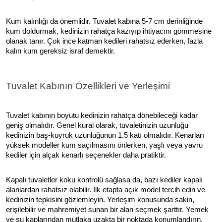
Kum kalınlığı da önemlidir. Tuvalet kabına 5-7 cm derinliğinde
kum doldurmak, kedinizin rahatça kazıyıp ihtiyacını gömmesine
olanak tanır. Çok ince katman kedileri rahatsız ederken, fazla
kalın kum gereksiz israf demektir.
Tuvalet Kabının Özellikleri ve Yerleşimi
Tuvalet kabının boyutu kedinizin rahatça dönebileceği kadar
geniş olmalıdır. Genel kural olarak, tuvaletinizin uzunluğu
kedinizin baş-kuyruk uzunluğunun 1.5 katı olmalıdır. Kenarları
yüksek modeller kum saçılmasını önlerken, yaşlı veya yavru
kediler için alçak kenarlı seçenekler daha pratiktir.
Kapalı tuvaletler koku kontrolü sağlasa da, bazı kediler kapalı
alanlardan rahatsız olabilir. İlk etapta açık model tercih edin ve
kedinizin tepkisini gözlemleyin. Yerleşim konusunda sakin,
erişilebilir ve mahremiyet sunan bir alan seçmek şarttır. Yemek
ve su kaplarından mutlaka uzakta bir noktada konumlandırın.