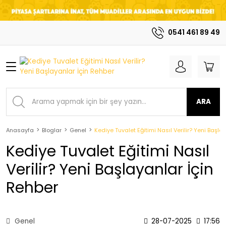
Geri Dön
Geri Dön
0541 461 89 49
Kedi Kumu
Mama
BigCat Klasik
Kuru Mamalar
Kedi Kumları
BigCat Power
ARA
Kedi Kumları
BigCat XLarge
Anasayfa
Bloglar
Genel
Kediye Tuvalet Eğitimi Nasıl Verilir? Yeni Başla
Kedi Kumu
Kediye Tuvalet Eğitimi Nasıl
BigCat XLarge
Ekstra Sert Kedi
Verilir? Yeni Başlayanlar İçin
Kumu
Rehber
Genel
28-07-2025
17:56