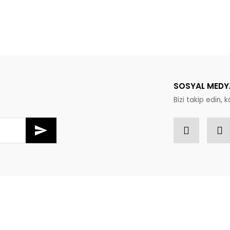
Bu ürüne ilk yorumu siz yapın!
Yorum Yaz
SOSYAL MEDY
Bizi takip edin, kâ