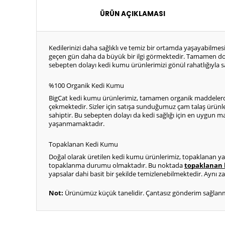
ÜRÜN AÇIKLAMASI
Kedilerinizi daha sağlıklı ve temiz bir ortamda yaşayabilmes
geçen gün daha da büyük bir ilgi görmektedir. Tamamen d
sebepten dolayı kedi kumu ürünlerimizi gönül rahatlığıyla satı
%100 Organik Kedi Kumu
BigCat kedi kumu ürünlerimiz, tamamen organik maddelerden ü
çekmektedir. Sizler için satışa sunduğumuz çam talaş
ürünle
sahiptir. Bu sebepten dolayı da kedi sağlığı için en uygun mar
yaşanmamaktadır. 
Topaklanan Kedi Kumu 
Doğal olarak üretilen kedi kumu ürünlerimiz, topaklanan yapısı
topaklanma durumu olmaktadır. Bu noktada 
topaklanan 
yapsalar dahi basit bir şekilde temizlenebilmektedir. Aynı 
Not: 
Ürünümüz küçük tanelidir. Çantasız gönderim sağlanmakt