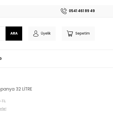
0541 461 89 49
ARA
Üyelik
Sepetim
G
panya 32 LİTRE
 TL
rle!