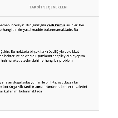
TAKSİT SEÇENEKLERİ
men inceleyin. Bildiğiniz gibi 
kedi kumu
ürünleri her 
Herhangi bir kimyasal madde bulunmamaktadır. Bu 
dır. Bu noktada birçok farklı özelliğiyle de dikkat 
 bakteri ve bakteri oluşumlarını engelleyici bir yapıya 
 hızlı hareket etseler dahi herhangi bir problem 
r alan doğal solüsyonlar ile birlikte, üst düzey bir 
Paket Organik Kedi Kumu 
ürününde, kediler tuvaletini 
bir kullanımı bulunmaktadır. 