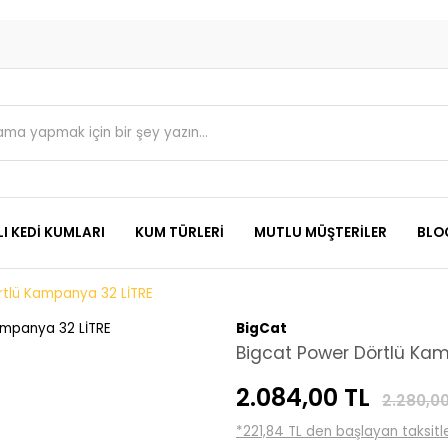
I KEDI KUMLARI
KUM TÜRLERI
MUTLU MÜŞTERILER
BLO
rtlü Kampanya 32 LİTRE
BigCat
Bigcat Power Dörtlü Kam
2.084,00 TL
2.280,00
*221,84 TL den başlayan taksitle