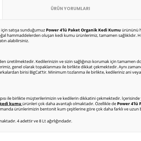
ÜRÜN YORUMLARI
i için satışa sunduğumuz 
Power 4'lü Paket Organik Kedi Kumu 
ürününü he
oğal hammaddelerden oluşan kedi kumu ürünlerimiz, tamamen sağlıklıdır. 
n alabilirsiniz. 
retilmektedir. Kedilerinizin ve sizin sağlığınızı korumak için tamamen doğal
rimiz, genel olarak topaklanması ile birlikte dikkat çekmektedir. Aynı zamanda
kalardan birisi BigCat’tir. Minimum tozlanma ile birlikte, kedileriniz ani veya
 ile birlikte müşterilerimizin ve kedilerin dikkatini çekmektedir. İçerisinde ye
kedi kumu 
ürünleri çok daha avantajlı olmaktadır. Özellikle de 
Power 4'lü 
zamanda ürünlerimizin bentonit kum çeşitlerine göre çok daha farklı ve uzun 
adır. 4 adettir ve 8 Lt ağırlığındadır.