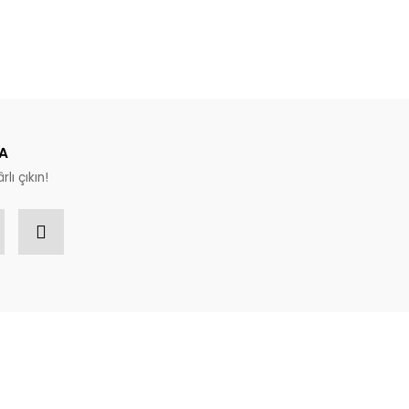
A
rlı çıkın!