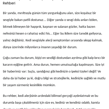
Bir yanda, mırıltısıyla günün tüm yorgunluğunu alan, size koşulsuz bir
sevgiyle bakan patili dostunuz... Diğer yanda o sevgi dolu anları bölen,
bitmek bilmeyen bir hapşırık, kaşınan ve sulanan gözler, hatta bazen
nefesinizi kesen o rahatsız edici his... Eğer bu ikilem size tanıdık geliyorsa,
yalnız değilsiniz. Kedi sevgisiyle alerji semptomları arasında sıkışıp kalmak,
dünya üzerinde milyonlarca insanın yaşadığı bir durum.
Çoğu zaman bu durum, kişiyi en sevdiği dostundan ayrılma gibi kalp kırıcı bir
kararın eşiğine getirir. Ama durun, hemen umutsuzluğa kapılmayın. Size iyi
bir haberimiz var: Suçlu, sandığınız gibi kedinizin o ipeksi tüyleri değil! Ve
daha da iyi haber şu ki, doğru bilgi ve stratejilerle, kedinizle sağlıklı ve mutlu
bir yaşam sürmeniz kesinlikle mümkün.
Bu rehber, kedi alerjisinin ardındaki bilimsel gerçeği aydınlatmak ve bu
durumla başa çıkabilmeniz için size ev, kediniz ve kendiniz odaklı, kanıta