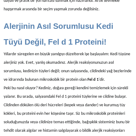
dayalı ve pratik bir yol haritası sunmak için hazırlandı. Artık sevmekle
hapşırmak arasında bir seçim yapmak zorunda değilsiniz.
Alerjinin Asıl Sorumlusu Kedi
Tüyü Değil, Fel d 1 Proteini!
Yıllardır süregelen en büyük yanılgıyı düzelterek işe başlayalım: Kedi tüyüne
alerjiniz yok. Evet, yanlış okumadınız. Alerjik reaksiyonunuzun asıl
sorumlusu, kedinizin tüyleri değil; onun salyasında, cildindeki yağ bezlerinde
ve idrarında bulunan mikroskobik bir protein olan
Fel d 1
'dir.
Peki bu nasıl oluyor? Kediniz, doğası gereği kendini temizlemek için sürekli
yalanır. Bu sırada, salyasındaki Fel d 1 proteini tüylerine ve cildine bulaşır.
Cildinden dökülen ölü deri hücreleri (kepek veya dander) ve kurumuş tüy
kökleri, bu proteini evin her köşesine taşır. Siz bu mikroskobik proteinleri
soluduğunuzda veya cildinize temas ettiğinde, bağışıklık sisteminiz bunu bir
tehdit olarak algılar ve histamin salgılayarak o bildik alerjik reaksiyonları