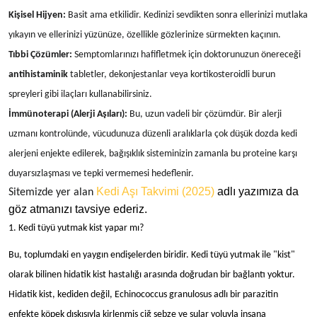
Kişisel Hijyen:
Basit ama etkilidir. Kedinizi sevdikten sonra ellerinizi mutlaka
yıkayın ve ellerinizi yüzünüze, özellikle gözlerinize sürmekten kaçının.
Tıbbi Çözümler:
Semptomlarınızı hafifletmek için doktorunuzun önereceği
antihistaminik
tabletler, dekonjestanlar veya kortikosteroidli burun
spreyleri gibi ilaçları kullanabilirsiniz.
İmmünoterapi (Alerji Aşıları):
Bu, uzun vadeli bir çözümdür. Bir alerji
uzmanı kontrolünde, vücudunuza düzenli aralıklarla çok düşük dozda kedi
alerjeni enjekte edilerek, bağışıklık sisteminizin zamanla bu proteine karşı
duyarsızlaşması ve tepki vermemesi hedeflenir.
Kedi Aşı Takvimi (2025)
adlı yazımıza da
Sitemizde yer alan
göz atmanızı tavsiye ederiz.
1. Kedi tüyü yutmak kist yapar mı?
Bu, toplumdaki en yaygın endişelerden biridir. Kedi tüyü yutmak ile "kist"
olarak bilinen hidatik kist hastalığı arasında doğrudan bir bağlantı yoktur.
Hidatik kist, kediden değil, Echinococcus granulosus adlı bir parazitin
enfekte köpek dışkısıyla kirlenmiş çiğ sebze ve sular yoluyla insana