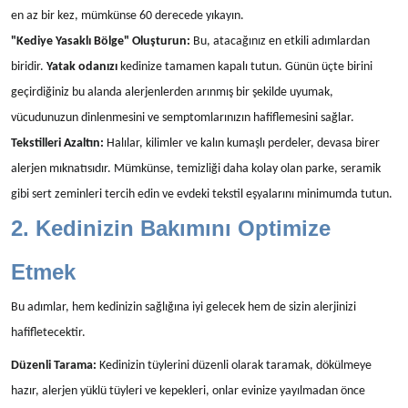
en az bir kez, mümkünse 60 derecede yıkayın.
"Kediye Yasaklı Bölge" Oluşturun:
Bu, atacağınız en etkili adımlardan
biridir.
Yatak odanızı
kedinize tamamen kapalı tutun. Günün üçte birini
geçirdiğiniz bu alanda alerjenlerden arınmış bir şekilde uyumak,
vücudunuzun dinlenmesini ve semptomlarınızın hafiflemesini sağlar.
Tekstilleri Azaltın:
Halılar, kilimler ve kalın kumaşlı perdeler, devasa birer
alerjen mıknatısıdır. Mümkünse, temizliği daha kolay olan parke, seramik
gibi sert zeminleri tercih edin ve evdeki tekstil eşyalarını minimumda tutun.
2. Kedinizin Bakımını Optimize
Etmek
Bu adımlar, hem kedinizin sağlığına iyi gelecek hem de sizin alerjinizi
hafifletecektir.
Düzenli Tarama:
Kedinizin tüylerini düzenli olarak taramak, dökülmeye
hazır, alerjen yüklü tüyleri ve kepekleri, onlar evinize yayılmadan önce