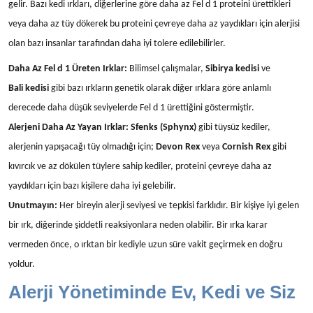
gelir. Bazı kedi ırkları, diğerlerine göre daha az Fel d 1 proteini ürettikleri
veya daha az tüy dökerek bu proteini çevreye daha az yaydıkları için alerjisi
olan bazı insanlar tarafından daha iyi tolere edilebilirler.
Daha Az Fel d 1 Üreten Irklar:
Bilimsel çalışmalar,
Sibirya kedisi
ve
Bali kedisi
gibi bazı ırkların genetik olarak diğer ırklara göre anlamlı
derecede daha düşük seviyelerde Fel d 1 ürettiğini göstermiştir.
Alerjeni Daha Az Yayan Irklar:
Sfenks (Sphynx)
gibi tüysüz kediler,
alerjenin yapışacağı tüy olmadığı için;
Devon Rex
veya
Cornish Rex
gibi
kıvırcık ve az dökülen tüylere sahip kediler, proteini çevreye daha az
yaydıkları için bazı kişilere daha iyi gelebilir.
Unutmayın:
Her bireyin alerji seviyesi ve tepkisi farklıdır. Bir kişiye iyi gelen
bir ırk, diğerinde şiddetli reaksiyonlara neden olabilir. Bir ırka karar
vermeden önce, o ırktan bir kediyle uzun süre vakit geçirmek en doğru
yoldur.
Alerji Yönetiminde Ev, Kedi ve Siz