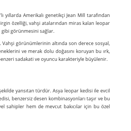
lı yıllarda Amerikalı genetikçi Jean Mill tarafından
irgin özelliği, vahşi atalarından miras kalan leopar
i gibi görünmesini sağlar.
ir. Vahşi görünümlerinin altında son derece sosyal,
eneklerini ve merak dolu doğasını koruyan bu ırk,
benzeri sadakati ve oyuncu karakteriyle büyülenir.
şekilde yansıtan türdür. Asya leopar kedisi ile evcil
kedisi, benzersiz desen kombinasyonları taşır ve bu
siyel sahipler hem de mevcut bakıcılar için bu özel