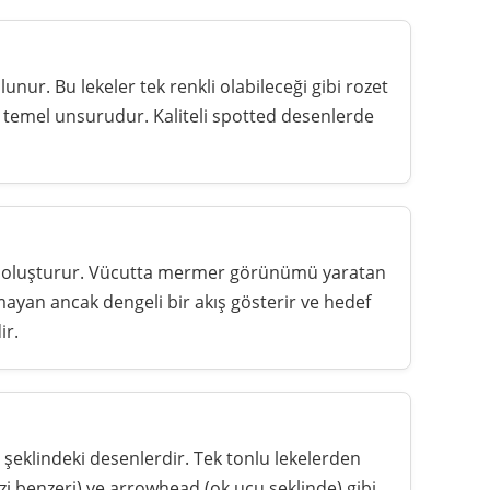
unur. Bu lekeler tek renkli olabileceği gibi rozet
n temel unsurudur. Kaliteli spotted desenlerde
lar oluşturur. Vücutta mermer görünümü yaratan
lmayan ancak dengeli bir akış gösterir ve hedef
ir.
ka şeklindeki desenlerdir. Tek tonlu lekelerden
 izi benzeri) ve arrowhead (ok ucu şeklinde) gibi