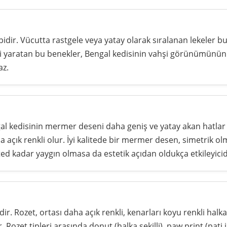
dir. Vücutta rastgele veya yatay olarak sıralanan lekeler bul
kisi yaratan bu benekler, Bengal kedisinin vahşi görünümünü
az.
engal kedisinin mermer deseni daha geniş ve yatay akan hat
ha açık renkli olur. İyi kalitede bir mermer desen, simetrik o
tted kadar yaygın olmasa da estetik açıdan oldukça etkileyicid
idir. Rozet, ortası daha açık renkli, kenarları koyu renkli hal
. Rozet tipleri arasında donut (halka şekilli), paw print (pati