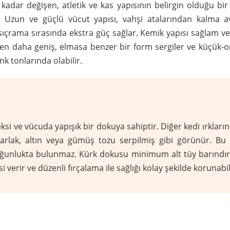
adar değişen, atletik ve kas yapısının belirgin olduğu bir v
ir. Uzun ve güçlü vücut yapısı, vahşi atalarından kalma a
sıçrama sırasında ekstra güç sağlar. Kemik yapısı sağlam ve
erden daha geniş, elmasa benzer bir form sergiler ve küçük-o
nk tonlarında olabilir.
ksi ve vücuda yapışık bir dokuya sahiptir. Diğer kedi ırklarınd
a parlak, altın veya gümüş tozu serpilmiş gibi görünür. Bu
oğunlukta bulunmaz. Kürk dokusu minimum alt tüy barındır
verir ve düzenli fırçalama ile sağlığı kolay şekilde korunabil