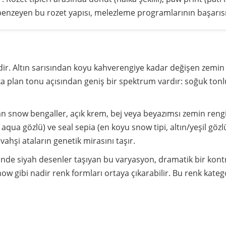
e benzeyen bu rozet yapısı, melezleme programlarının başarıs
ir. Altın sarısından koyu kahverengiye kadar değişen zemin
a plan tonu açısından geniş bir spektrum vardır: soğuk tonlu
 snow bengaller, açık krem, bej veya beyazımsı zemin rengi ü
, aqua gözlü) ve seal sepia (en koyu snow tipi, altın/yeşil göz
vahşi ataların genetik mirasını taşır.
de siyah desenler taşıyan bu varyasyon, dramatik bir kontr
ow gibi nadir renk formları ortaya çıkarabilir. Bu renk katego