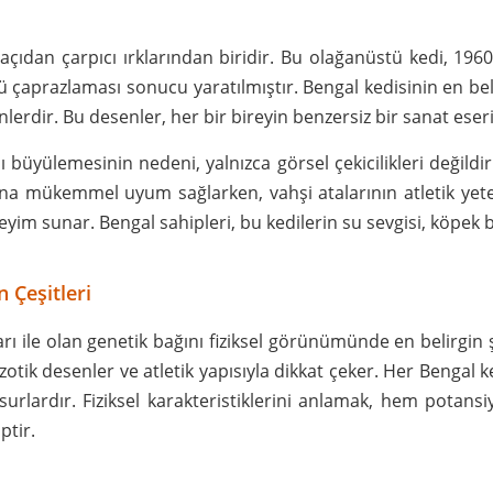
açıdan çarpıcı ırklarından biridir. Bu olağanüstü kedi, 1960'
llü çaprazlaması sonucu yaratılmıştır. Bengal kedisinin en bel
erdir. Bu desenler, her bir bireyin benzersiz bir sanat eser
 büyülemesinin nedeni, yalnızca görsel çekicilikleri değild
amına mükemmel uyum sağlarken, vahşi atalarının atletik yet
yim sunar. Bengal sahipleri, bu kedilerin su sevgisi, köpek 
n Çeşitleri
ları ile olan genetik bağını fiziksel görünümünde en belirgin 
zotik desenler ve atletik yapısıyla dikkat çeker. Her Bengal 
unsurlardır. Fiziksel karakteristiklerini anlamak, hem potan
ptir.