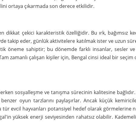
elini ortaya çıkarmada son derece etkilidir.
n dikkat çekici karakteristik özelliğidir. Bu ırk, bağımsız k
de takip eder, günlük aktivitelere katılmak ister ve uzun süre ya
ritik öneme sahiptir; bu dönemde farklı insanlar, sesler 
Tam zamanlı çalışan kişiler için, Bengal cinsi ideal bir seçim
rken sosyalleşme ve tanışma sürecinin kalitesine bağlıdır. Ge
 benzer oyun tarzlarını paylaşırlar. Ancak küçük kemiricile
 tür evcil hayvanları potansiyel hedef olarak görmelerine ne
ngal'in yüksek enerji seviyesinden rahatsız olabilir. Kadem