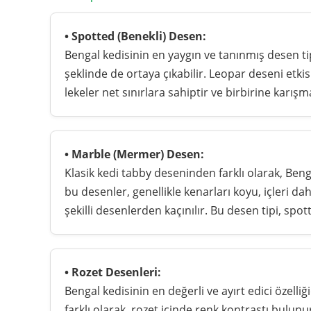
• Spotted (Benekli) Desen:
Bengal kedisinin en yaygın ve tanınmış desen tipi
şeklinde de ortaya çıkabilir. Leopar deseni et
lekeler net sınırlara sahiptir ve birbirine karışm
• Marble (Mermer) Desen:
Klasik kedi tabby deseninden farklı olarak, B
bu desenler, genellikle kenarları koyu, içleri da
şekilli desenlerden kaçınılır. Bu desen tipi, spo
• Rozet Desenleri:
Bengal kedisinin en değerli ve ayırt edici özelliğ
farklı olarak, rozet içinde renk kontrastı bulunur