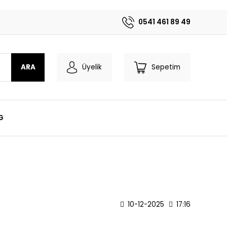
0541 461 89 49
ARA
Üyelik
Sepetim
G
10-12-2025
17:16