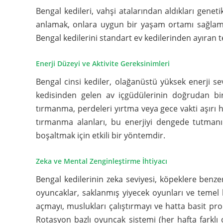
Bengal kedileri, vahşi atalarından aldıkları geneti
anlamak, onlara uygun bir yaşam ortamı sağlamak v
Bengal kedilerini standart ev kedilerinden ayıran t
Enerji Düzeyi ve Aktivite Gereksinimleri
Bengal cinsi kediler, olağanüstü yüksek enerji s
kedisinden gelen av içgüdülerinin doğrudan bir 
tırmanma, perdeleri yırtma veya gece vakti aşırı ha
tırmanma alanları, bu enerjiyi dengede tutmanın
boşaltmak için etkili bir yöntemdir.
Zeka ve Mental Zenginleştirme İhtiyacı
Bengal kedilerinin zeka seviyesi, köpeklere benze
oyuncaklar, saklanmış yiyecek oyunları ve temel ko
açmayı, muslukları çalıştırmayı ve hatta basit prob
Rotasyon bazlı oyuncak sistemi (her hafta farklı o