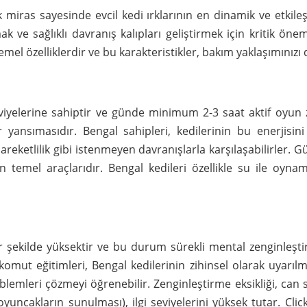
k miras sayesinde evcil kedi ırklarının en dinamik ve etkileş
e sağlıklı davranış kalıpları geliştirmek için kritik önem t
emel özelliklerdir ve bu karakteristikler, bakım yaklaşımınızı
eviyelerine sahiptir ve günde minimum 2-3 saat aktif oyun 
yansımasıdır. Bengal sahipleri, kedilerinin bu enerjisini
reketlilik gibi istenmeyen davranışlarla karşılaşabilirler. Gü
 temel araçlarıdır. Bengal kedileri özellikle su ile oynam
r şekilde yüksektir ve bu durum sürekli mental zenginleştir
mut eğitimleri, Bengal kedilerinin zihinsel olarak uyarılmı
lemleri çözmeyi öğrenebilir. Zenginleştirme eksikliği, can s
yuncakların sunulması), ilgi seviyelerini yüksek tutar. Click