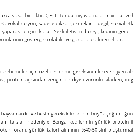
ça vokal bir ırktır. Çeşitli tonda miyavlamalar, cıvıltılar ve 
. Bu vokalizasyon, sadece dikkat çekmek için değil, sosyal etk
rı yaparak iletişim kurar. Sesli iletişim düzeyi, kedinin gen
sorunlarının göstergesi olabilir ve göz ardı edilmemelidir.
ürebilmeleri için özel beslenme gereksinimleri ve hijyen alı
sı, protein açısından zengin bir diyeti zorunlu kılarken, d
çil hayvanlardır ve besin gereksinimlerinin büyük çoğunluğun
şam tarzları nedeniyle, Bengal kedilerinin günlük protein ih
protein oranı, günlük kalori alımının %40-50'sini oluşturma